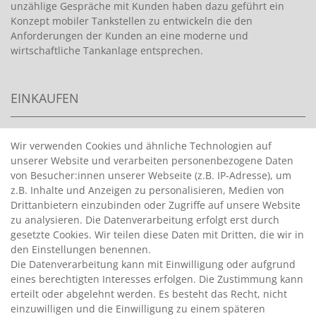
unzählige Gespräche mit Kunden haben dazu geführt ein
Konzept mobiler Tankstellen zu entwickeln die den
Anforderungen der Kunden an eine moderne und
wirtschaftliche Tankanlage entsprechen.
EINKAUFEN
>
HANDPUMPEN FÜR BENZIN
Wir verwenden Cookies und ähnliche Technologien auf
unserer Website und verarbeiten personenbezogene Daten
>
HANDPUMPEN FÜR ÖLE
von Besucher:innen unserer Webseite (z.B. IP-Adresse), um
>
TANKANLAGEN
z.B. Inhalte und Anzeigen zu personalisieren, Medien von
>
ADBLUE® BETANKUNG
Drittanbietern einzubinden oder Zugriffe auf unsere Website
zu analysieren. Die Datenverarbeitung erfolgt erst durch
gesetzte Cookies. Wir teilen diese Daten mit Dritten, die wir in
INFORMATIONEN
den Einstellungen benennen.
Die Datenverarbeitung kann mit Einwilligung oder aufgrund
eines berechtigten Interesses erfolgen. Die Zustimmung kann
>
FAQ
erteilt oder abgelehnt werden. Es besteht das Recht, nicht
einzuwilligen und die Einwilligung zu einem späteren
>
VERTRAG WIDERRUFEN