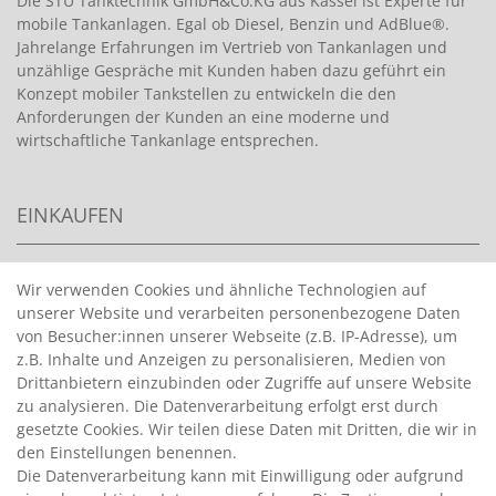
Die STU Tanktechnik GmbH&Co.KG aus Kassel ist Experte für
mobile Tankanlagen. Egal ob Diesel, Benzin und AdBlue®.
Jahrelange Erfahrungen im Vertrieb von Tankanlagen und
unzählige Gespräche mit Kunden haben dazu geführt ein
Konzept mobiler Tankstellen zu entwickeln die den
Anforderungen der Kunden an eine moderne und
wirtschaftliche Tankanlage entsprechen.
EINKAUFEN
>
HANDPUMPEN FÜR BENZIN
Wir verwenden Cookies und ähnliche Technologien auf
unserer Website und verarbeiten personenbezogene Daten
>
HANDPUMPEN FÜR ÖLE
von Besucher:innen unserer Webseite (z.B. IP-Adresse), um
>
TANKANLAGEN
z.B. Inhalte und Anzeigen zu personalisieren, Medien von
>
ADBLUE® BETANKUNG
Drittanbietern einzubinden oder Zugriffe auf unsere Website
zu analysieren. Die Datenverarbeitung erfolgt erst durch
gesetzte Cookies. Wir teilen diese Daten mit Dritten, die wir in
INFORMATIONEN
den Einstellungen benennen.
Die Datenverarbeitung kann mit Einwilligung oder aufgrund