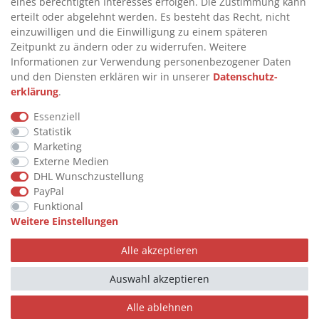
eines berechtigten Interesses erfolgen. Die Zustimmung kann
>
FAQ
erteilt oder abgelehnt werden. Es besteht das Recht, nicht
einzuwilligen und die Einwilligung zu einem späteren
>
VERTRAG WIDERRUFEN
Zeitpunkt zu ändern oder zu widerrufen. Weitere
>
WIDERRUFSRECHT
Informationen zur Verwendung personenbezogener Daten
und den Diensten erklären wir in unserer
Daten­schutz­
>
WIDERRUFSFORMULAR
erklärung
.
>
IMPRESSUM
Essenziell
>
DATENSCHUTZERKLÄRUNG
Statistik
>
AGB
Marketing
Externe Medien
>
KONTAKT
DHL Wunschzustellung
PayPal
Funktional
© Copyright 2026 by STU Tanktechnik
Weitere Einstellungen
Alle Rechte vorbehalten.
Alle akzeptieren
Zahlungsarten
Auswahl akzeptieren
Alle ablehnen