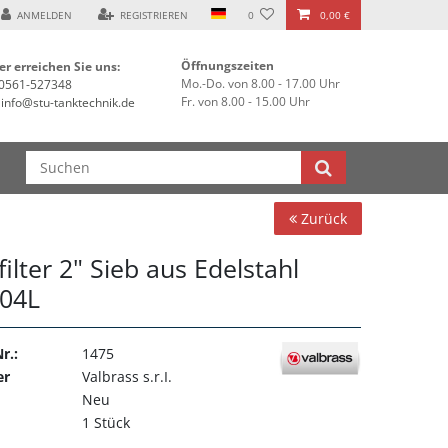
ANMELDEN
REGISTRIEREN
0
0,00 €
Öffnungszeiten
er erreichen Sie uns:
Mo.-Do. von 8.00 - 17.00 Uhr
0561-527348
Fr. von 8.00 - 15.00 Uhr
info@stu-tanktechnik.de
Zurück
ilter 2" Sieb aus Edelstahl
304L
r.:
1475
er
Valbrass s.r.I.
Neu
1 Stück