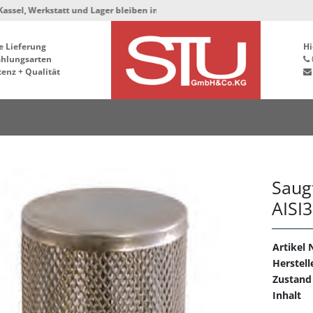
erkstatt und Lager bleiben in der Hafenstrasse 76, 34125 Kassel ***
e Lieferung
Hi
ahlungsarten
enz + Qualität
Saugf
AISI
Artikel N
Herstell
Zustand
Inhalt