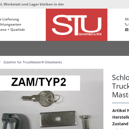
 und Lager bleiben in der Hafenstrasse 76, 34125 Kassel ***
e Lieferung
Hi
ahlungsarten
enz + Qualität
Zubehör für TruckMaster® Dieseltanks
Schl
Truc
Mast
Artikel N
Herstell
Zustand