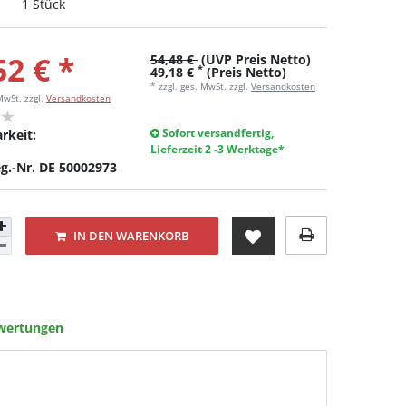
1 Stück
52 € *
54,48 €
(UVP Preis Netto)
*
49,18 €
(Preis Netto)
* zzgl. ges. MwSt. zzgl.
Versandkosten
 MwSt.
zzgl.
Versandkosten
Sofort versandfertig,
rkeit:
Lieferzeit 2 -3 Werktage*
g.-Nr. DE 50002973
IN DEN WARENKORB
wertungen