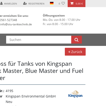
ANMELDEN
REGISTRIEREN
0
0,00 €
Öffnungszeiten
er erreichen Sie uns:
Mo.-Do. von 8.00 - 17.00 Uhr
0561-527348
Fr. von 8.00 - 15.00 Uhr
info@stu-tanktechnik.de
Zurück
oss für Tanks von Kingspan
k Master, Blue Master und Fuel
er
r.:
4195
er
Kingspan Environmental GmbH
Neu