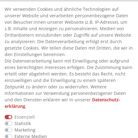
>
HANDPUMPEN FÜR BENZIN
Wir verwenden Cookies und ähnliche Technologien auf
unserer Website und verarbeiten personenbezogene Daten
>
HANDPUMPEN FÜR ÖLE
von Besucher:innen unserer Webseite (z.B. IP-Adresse), um
>
TANKANLAGEN
z.B. Inhalte und Anzeigen zu personalisieren, Medien von
>
ADBLUE® BETANKUNG
Drittanbietern einzubinden oder Zugriffe auf unsere Website
zu analysieren. Die Datenverarbeitung erfolgt erst durch
gesetzte Cookies. Wir teilen diese Daten mit Dritten, die wir in
INFORMATIONEN
den Einstellungen benennen.
Die Datenverarbeitung kann mit Einwilligung oder aufgrund
eines berechtigten Interesses erfolgen. Die Zustimmung kann
>
FAQ
erteilt oder abgelehnt werden. Es besteht das Recht, nicht
einzuwilligen und die Einwilligung zu einem späteren
>
VERTRAG WIDERRUFEN
Zeitpunkt zu ändern oder zu widerrufen. Weitere
>
WIDERRUFSRECHT
Informationen zur Verwendung personenbezogener Daten
und den Diensten erklären wir in unserer
Daten­schutz­
>
WIDERRUFSFORMULAR
erklärung
.
>
IMPRESSUM
Essenziell
>
DATENSCHUTZERKLÄRUNG
Statistik
>
AGB
Marketing
Externe Medien