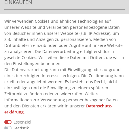
EINKAUFEN
>
HANDPUMPEN FÜR BENZIN
Wir verwenden Cookies und ähnliche Technologien auf
unserer Website und verarbeiten personenbezogene Daten
>
HANDPUMPEN FÜR ÖLE
von Besucher:innen unserer Webseite (z.B. IP-Adresse), um
>
TANKANLAGEN
z.B. Inhalte und Anzeigen zu personalisieren, Medien von
>
ADBLUE® BETANKUNG
Drittanbietern einzubinden oder Zugriffe auf unsere Website
zu analysieren. Die Datenverarbeitung erfolgt erst durch
gesetzte Cookies. Wir teilen diese Daten mit Dritten, die wir in
INFORMATIONEN
den Einstellungen benennen.
Die Datenverarbeitung kann mit Einwilligung oder aufgrund
eines berechtigten Interesses erfolgen. Die Zustimmung kann
>
FAQ
erteilt oder abgelehnt werden. Es besteht das Recht, nicht
einzuwilligen und die Einwilligung zu einem späteren
>
VERTRAG WIDERRUFEN
Zeitpunkt zu ändern oder zu widerrufen. Weitere
>
WIDERRUFSRECHT
Informationen zur Verwendung personenbezogener Daten
und den Diensten erklären wir in unserer
Daten­schutz­
>
WIDERRUFSFORMULAR
erklärung
.
>
IMPRESSUM
Essenziell
>
DATENSCHUTZERKLÄRUNG
Statistik