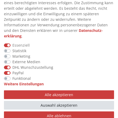
eines berechtigten Interesses erfolgen. Die Zustimmung kann
>
FAQ
erteilt oder abgelehnt werden. Es besteht das Recht, nicht
einzuwilligen und die Einwilligung zu einem späteren
>
VERTRAG WIDERRUFEN
Zeitpunkt zu ändern oder zu widerrufen. Weitere
>
WIDERRUFSRECHT
Informationen zur Verwendung personenbezogener Daten
und den Diensten erklären wir in unserer
Daten­schutz­
>
WIDERRUFSFORMULAR
erklärung
.
>
IMPRESSUM
Essenziell
>
DATENSCHUTZERKLÄRUNG
Statistik
>
AGB
Marketing
Externe Medien
>
KONTAKT
DHL Wunschzustellung
PayPal
Funktional
© Copyright 2026 by STU Tanktechnik
Weitere Einstellungen
Alle Rechte vorbehalten.
Alle akzeptieren
Zahlungsarten
Auswahl akzeptieren
Alle ablehnen