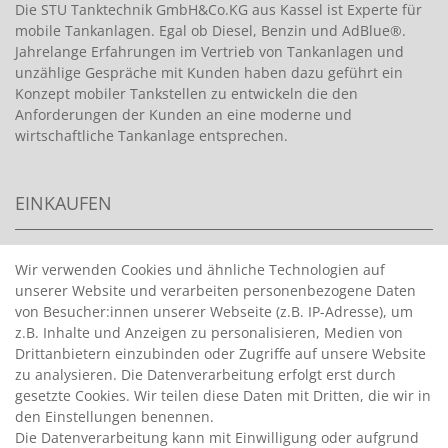
Die STU Tanktechnik GmbH&Co.KG aus Kassel ist Experte für
mobile Tankanlagen. Egal ob Diesel, Benzin und AdBlue®.
Jahrelange Erfahrungen im Vertrieb von Tankanlagen und
unzählige Gespräche mit Kunden haben dazu geführt ein
Konzept mobiler Tankstellen zu entwickeln die den
Anforderungen der Kunden an eine moderne und
wirtschaftliche Tankanlage entsprechen.
EINKAUFEN
>
HANDPUMPEN FÜR BENZIN
Wir verwenden Cookies und ähnliche Technologien auf
unserer Website und verarbeiten personenbezogene Daten
>
HANDPUMPEN FÜR ÖLE
von Besucher:innen unserer Webseite (z.B. IP-Adresse), um
>
TANKANLAGEN
z.B. Inhalte und Anzeigen zu personalisieren, Medien von
>
ADBLUE® BETANKUNG
Drittanbietern einzubinden oder Zugriffe auf unsere Website
zu analysieren. Die Datenverarbeitung erfolgt erst durch
gesetzte Cookies. Wir teilen diese Daten mit Dritten, die wir in
INFORMATIONEN
den Einstellungen benennen.
Die Datenverarbeitung kann mit Einwilligung oder aufgrund