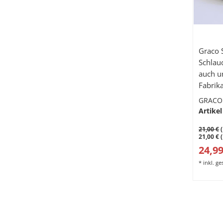
Graco 
Schlau
auch un
Fabrika
GRACO
Artikel
21,00 €
(
21,00 € 
24,99
*
inkl. g