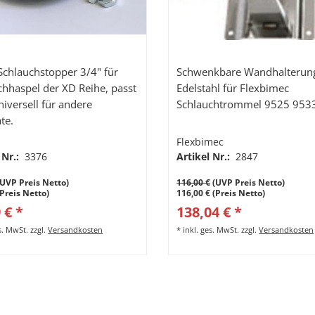
Schlauchstopper 3/4" für
Schwenkbare Wandhalterun
chhaspel der XD Reihe, passt
Edelstahl für Flexbimec
iversell für andere
Schlauchtrommel 9525 953
te.
Flexbimec
 Nr.:
3376
Artikel Nr.:
2847
UVP Preis Netto)
116,00 €
(UVP Preis Netto)
(Preis Netto)
116,00 € (Preis Netto)
 € *
138,04 € *
es. MwSt.
zzgl.
Versandkosten
*
inkl. ges. MwSt.
zzgl.
Versandkosten