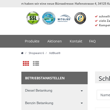
sofort haben wir eine neue Büroadresse: Hafenstrasse 4, 34125 Kassel, Werk
schnell
viele Z
Kompet
Produkte
Aktionen
Kontakt
FAQ
Shopware 6
AdBlue®
Sch
BETRIEBSTANKSTELLEN
Diesel Betankung
Benzin Betankung