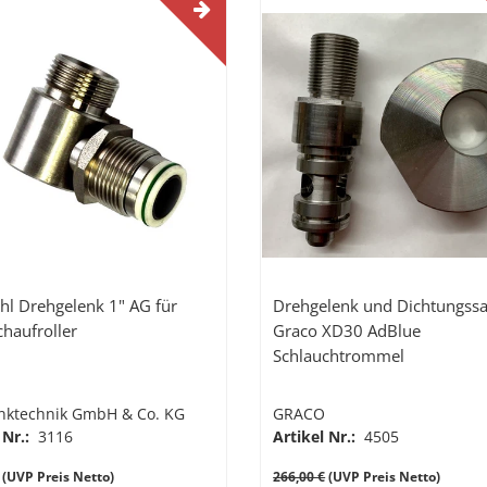
ahl Drehgelenk 1" AG für
Drehgelenk und Dichtungssa
chaufroller
Graco XD30 AdBlue
Schlauchtrommel
nktechnik GmbH & Co. KG
GRACO
 Nr.:
3116
Artikel Nr.:
4505
(UVP Preis Netto)
266,00 €
(UVP Preis Netto)