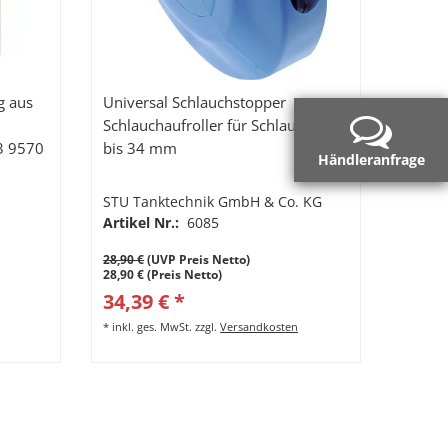
g aus
Universal Schlauchstopper
Schlauchaufroller für Schlauch 10
3 9570
bis 34 mm
Händleranfrage
STU Tanktechnik GmbH & Co. KG
Artikel Nr.:
6085
28,90 €
(UVP Preis Netto)
28,90 € (Preis Netto)
34,39 € *
*
inkl. ges. MwSt.
zzgl.
Versandkosten