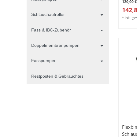
120,00 €
142,8
Schlauchaufroller
*
inkl. g
Fass & IBC-Zubehör
Doppelmembranpumpen
Fasspumpen
Restposten & Gebrauchtes
Flexbim
Schlau