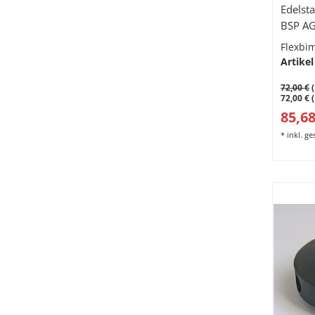
Edelst
BSP A
Flexbi
Artikel
72,00 €
(
72,00 € 
85,68
*
inkl. g