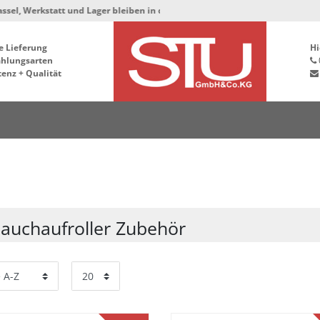
statt und Lager bleiben in der Hafenstrasse 76, 34125 Kassel ***
e Lieferung
Hi
ahlungsarten
enz + Qualität
lauchaufroller Zubehör