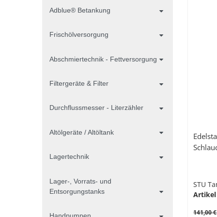
Adblue® Betankung
Frischölversorgung
Abschmiertechnik - Fettversorgung
Filtergeräte & Filter
Durchflussmesser - Literzähler
Altölgeräte / Altöltank
Edelst
Schlau
Lagertechnik
Lager-, Vorrats- und
STU Ta
Entsorgungstanks
Artikel
141,00 €
Handpumpen