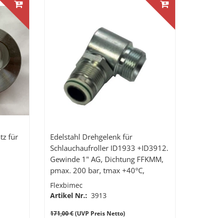
tz für
Edelstahl Drehgelenk für
Schlauchaufroller ID1933 +ID3912.
Gewinde 1" AG, Dichtung FFKMM,
pmax. 200 bar, tmax +40°C,
Durchlass 20 mm
Flexbimec
Artikel Nr.:
3913
171,00 €
(UVP Preis Netto)