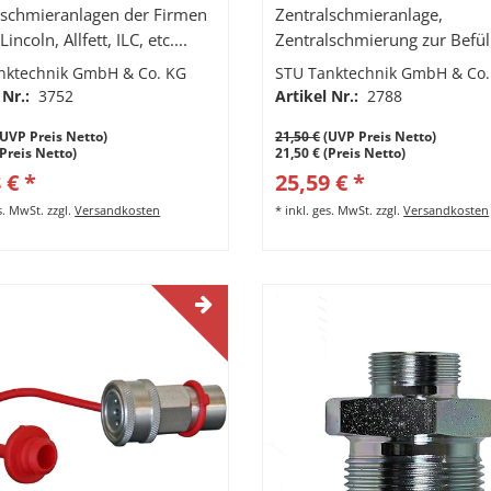
lschmieranlagen der Firmen
Zentralschmieranlage,
incoln, Allfett, ILC, etc....
Zentralschmierung zur Befü
durch Schnellbefüllpresse 
nktechnik GmbH & Co. KG
STU Tanktechnik GmbH & Co.
mit Stutzen, ID 3255
 Nr.:
3752
Artikel Nr.:
2788
UVP Preis Netto)
21,50 €
(UVP Preis Netto)
(Preis Netto)
21,50 € (Preis Netto)
 € *
25,59 € *
es. MwSt.
zzgl.
Versandkosten
*
inkl. ges. MwSt.
zzgl.
Versandkosten