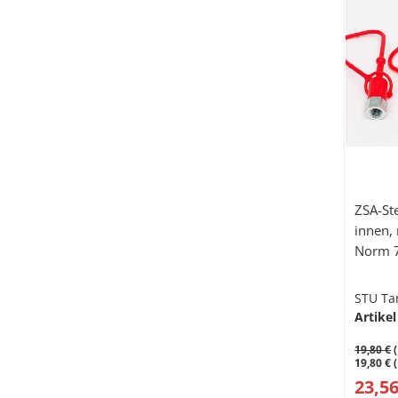
ZSA-St
innen,
Norm 
STU Ta
Artikel
19,80 €
(
19,80 € 
23,56