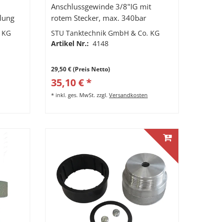
Anschlussgewinde 3/8"IG mit
llung
rotem Stecker, max. 340bar
FPZ500
Betriebsdruck
 KG
STU Tanktechnik GmbH & Co. KG
Artikel Nr.:
4148
29,50 € (Preis Netto)
35,10 € *
*
inkl. ges. MwSt.
zzgl.
Versandkosten