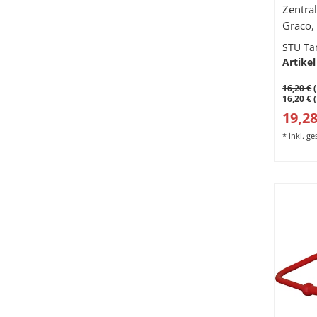
Zentra
Graco, L
STU Ta
Artikel
16,20 €
(
16,20 € 
19,28
*
inkl. g