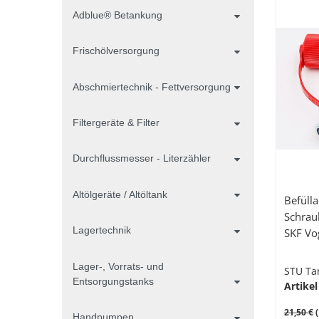
Adblue® Betankung
Frischölversorgung
Abschmiertechnik - Fettversorgung
Filtergeräte & Filter
Durchflussmesser - Literzähler
Altölgeräte / Altöltank
Befüll
Schrau
Lagertechnik
SKF Vo
Lager-, Vorrats- und
STU Ta
Entsorgungstanks
Artikel
21,50 €
(
Handpumpen