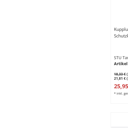
Kupplu
Schutz
STU Ta
Artikel
18,33 €
(
21,81 € 
25,95
*
inkl. g