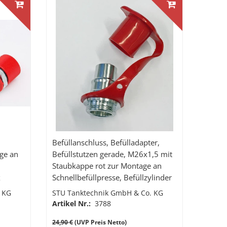
Befüllanschluss, Befülladapter,
ge an
Befüllstutzen gerade, M26x1,5 mit
Staubkappe rot zur Montage an
x
Schnellbefüllpresse, Befüllzylinder
FPZ500 mit Innengewinde ID 2719
 KG
STU Tanktechnik GmbH & Co. KG
Artikel Nr.:
3788
24,90 €
(UVP Preis Netto)