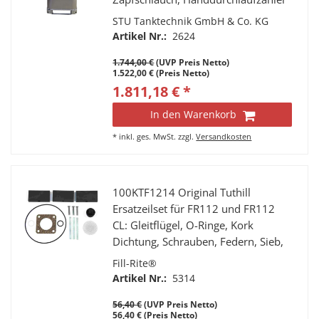
mit starrem Auslauf, Tropfbecher.
STU Tanktechnik GmbH & Co. KG
Ölanlage Abfüllanlage
Artikel Nr.:
2624
1.744,00 €
(UVP Preis Netto)
1.522,00 € (Preis Netto)
1.811,18 € *
In den Warenkorb
*
inkl. ges. MwSt.
zzgl.
Versandkosten
100KTF1214 Original Tuthill
Ersatzeilset für FR112 und FR112
CL: Gleitflügel, O-Ringe, Kork
Dichtung, Schrauben, Federn, Sieb,
Vakuum Breaker
Fill-Rite®
Artikel Nr.:
5314
56,40 €
(UVP Preis Netto)
56,40 € (Preis Netto)