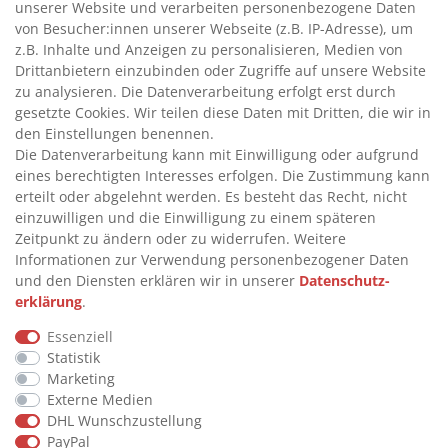
unserer Website und verarbeiten personenbezogene Daten
>
HANDPUMPEN FÜR ÖLE
von Besucher:innen unserer Webseite (z.B. IP-Adresse), um
>
TANKANLAGEN
z.B. Inhalte und Anzeigen zu personalisieren, Medien von
>
ADBLUE® BETANKUNG
Drittanbietern einzubinden oder Zugriffe auf unsere Website
zu analysieren. Die Datenverarbeitung erfolgt erst durch
gesetzte Cookies. Wir teilen diese Daten mit Dritten, die wir in
INFORMATIONEN
den Einstellungen benennen.
Die Datenverarbeitung kann mit Einwilligung oder aufgrund
eines berechtigten Interesses erfolgen. Die Zustimmung kann
>
FAQ
erteilt oder abgelehnt werden. Es besteht das Recht, nicht
einzuwilligen und die Einwilligung zu einem späteren
>
VERTRAG WIDERRUFEN
Zeitpunkt zu ändern oder zu widerrufen. Weitere
>
WIDERRUFSRECHT
Informationen zur Verwendung personenbezogener Daten
und den Diensten erklären wir in unserer
Daten­schutz­
>
WIDERRUFSFORMULAR
erklärung
.
>
IMPRESSUM
Essenziell
>
DATENSCHUTZERKLÄRUNG
Statistik
>
AGB
Marketing
Externe Medien
>
KONTAKT
DHL Wunschzustellung
PayPal