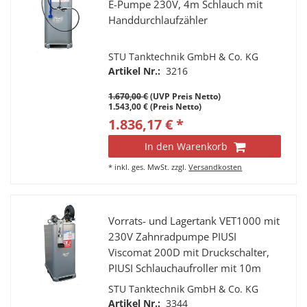
E-Pumpe 230V, 4m Schlauch mit
Handdurchlaufzähler
STU Tanktechnik GmbH & Co. KG
Artikel Nr.:
3216
1.670,00 €
(UVP Preis Netto)
1.543,00 € (Preis Netto)
1.836,17 € *
In den Warenkorb
*
inkl. ges. MwSt.
zzgl.
Versandkosten
Vorrats- und Lagertank VET1000 mit
230V Zahnradpumpe PIUSI
Viscomat 200D mit Druckschalter,
PIUSI Schlauchaufroller mit 10m
Hochdruckschlauch und
STU Tanktechnik GmbH & Co. KG
Handdurchlaufzähler K400
Artikel Nr.:
3344