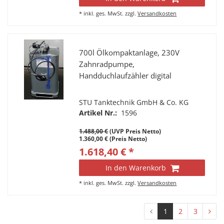
*
inkl. ges. MwSt.
zzgl.
Versandkosten
700l Ölkompaktanlage, 230V
Zahnradpumpe,
Handduchlaufzähler digital
STU Tanktechnik GmbH & Co. KG
Artikel Nr.:
1596
1.488,00 €
(UVP Preis Netto)
1.360,00 € (Preis Netto)
1.618,40 € *
In den Warenkorb
*
inkl. ges. MwSt.
zzgl.
Versandkosten
1
2
3