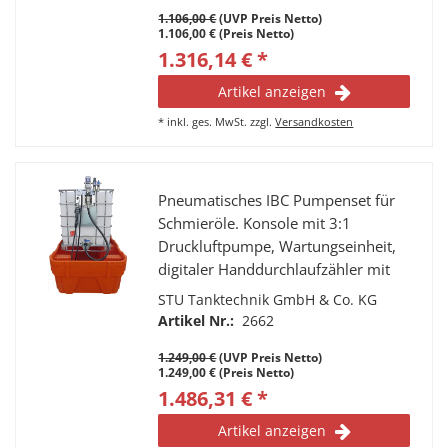
1.106,00 €
(UVP Preis Netto)
1.106,00 € (Preis Netto)
1.316,14 € *
Artikel anzeigen
*
inkl. ges. MwSt.
zzgl.
Versandkosten
Pneumatisches IBC Pumpenset für
Schmieröle. Konsole mit 3:1
Druckluftpumpe, Wartungseinheit,
digitaler Handdurchlaufzähler mit
Mengenvorwahl, 3m Schlauch und
STU Tanktechnik GmbH & Co. KG
Saugleitung.
Artikel Nr.:
2662
1.249,00 €
(UVP Preis Netto)
1.249,00 € (Preis Netto)
1.486,31 € *
Artikel anzeigen