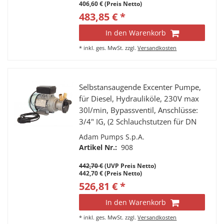
406,60 € (Preis Netto)
483,85 € *
In den Warenkorb
*
inkl. ges. MwSt.
zzgl.
Versandkosten
Selbstansaugende Excenter Pumpe,
für Diesel, Hydrauliköle, 230V max
30l/min, Bypassventil, Anschlüsse:
3/4" IG, (2 Schlauchstutzen für DN
25 Schlauch im Lieferumfang) 2m
Adam Pumps S.p.A.
Netzkabel, Ein/Aus Schalter
Artikel Nr.:
908
442,70 €
(UVP Preis Netto)
442,70 € (Preis Netto)
526,81 € *
In den Warenkorb
*
inkl. ges. MwSt.
zzgl.
Versandkosten