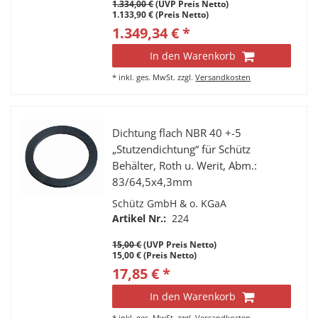
1.334,00 €
(UVP Preis Netto)
1.133,90 € (Preis Netto)
1.349,34 € *
In den Warenkorb
*
inkl. ges. MwSt.
zzgl.
Versandkosten
Dichtung flach NBR 40 +-5
„Stutzendichtung“ für Schütz
Behälter, Roth u. Werit, Abm.:
83/64,5x4,3mm
Schütz GmbH & o. KGaA
Artikel Nr.:
224
15,00 €
(UVP Preis Netto)
15,00 € (Preis Netto)
17,85 € *
In den Warenkorb
*
inkl. ges. MwSt.
zzgl.
Versandkosten