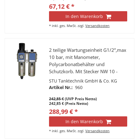
67,12 € *
In den Warenkorb
*
inkl. ges. MwSt.
zzgl.
Versandkosten
2 teilige Wartungseinheit G1/2”,max
10 bar, mit Manometer,
Polycarbonatbehälter und
Schutzkorb. Mit Stecker NW 10 -
3/8" und Stecker NW 10 - 1/2", 1 x
STU Tanktechnik GmbH & Co. KG
Schnellkupplung NW10 1/2" AG
Artikel Nr.:
960
242,85 €
(UVP Preis Netto)
242,85 € (Preis Netto)
288,99 € *
In den Warenkorb
*
inkl. ges. MwSt.
zzgl.
Versandkosten