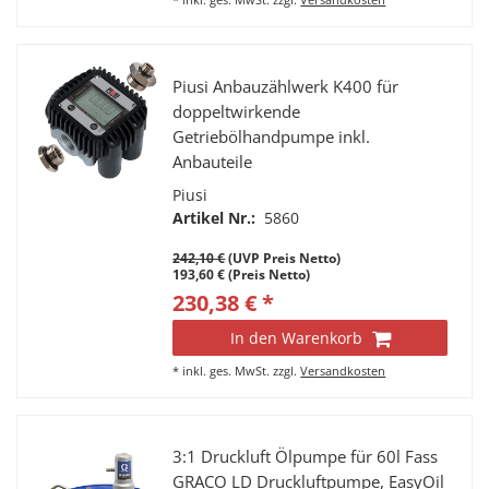
Piusi Anbauzählwerk K400 für
doppeltwirkende
Getriebölhandpumpe inkl.
Anbauteile
Piusi
Artikel Nr.:
5860
242,10 €
(UVP Preis Netto)
193,60 € (Preis Netto)
230,38 € *
In den Warenkorb
*
inkl. ges. MwSt.
zzgl.
Versandkosten
3:1 Druckluft Ölpumpe für 60l Fass
GRACO LD Druckluftpumpe, EasyOil