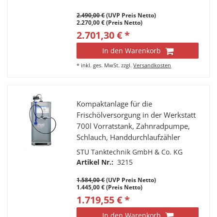
2.490,00 €
(UVP Preis Netto)
2.270,00 € (Preis Netto)
2.701,30 € *
In den Warenkorb
*
inkl. ges. MwSt.
zzgl.
Versandkosten
Kompaktanlage für die
Frischölversorgung in der Werkstatt
700l Vorratstank, Zahnradpumpe,
Schlauch, Handdurchlaufzähler
K400 mit Drehgelenk
STU Tanktechnik GmbH & Co. KG
Artikel Nr.:
3215
1.584,00 €
(UVP Preis Netto)
1.445,00 € (Preis Netto)
1.719,55 € *
In den Warenkorb