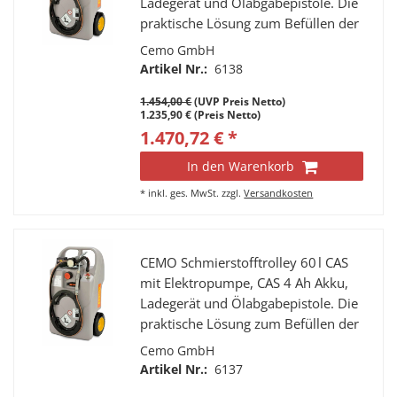
Ladegerät und Ölabgabepistole. Die
praktische Lösung zum Befüllen der
Fahrzeuge im Einsatz auf der
Cemo GmbH
Baustelle oder auf dem Feld.
Artikel Nr.:
6138
1.454,00 €
(UVP Preis Netto)
1.235,90 € (Preis Netto)
1.470,72 € *
In den Warenkorb
*
inkl. ges. MwSt.
zzgl.
Versandkosten
CEMO Schmierstofftrolley 60 l CAS
mit Elektropumpe, CAS 4 Ah Akku,
Ladegerät und Ölabgabepistole. Die
praktische Lösung zum Befüllen der
Fahrzeuge im Einsatz auf der
Cemo GmbH
Baustelle oder auf dem Feld.
Artikel Nr.:
6137