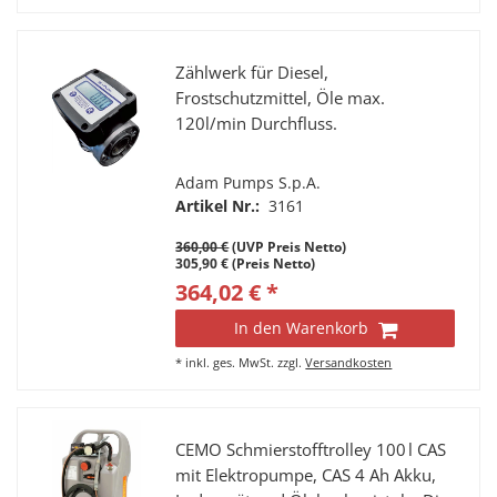
Zählwerk für Diesel,
Frostschutzmittel, Öle max.
120l/min Durchfluss.
Adam Pumps S.p.A.
Artikel Nr.:
3161
360,00 €
(UVP Preis Netto)
305,90 € (Preis Netto)
364,02 € *
In den Warenkorb
*
inkl. ges. MwSt.
zzgl.
Versandkosten
CEMO Schmierstofftrolley 100 l CAS
mit Elektropumpe, CAS 4 Ah Akku,