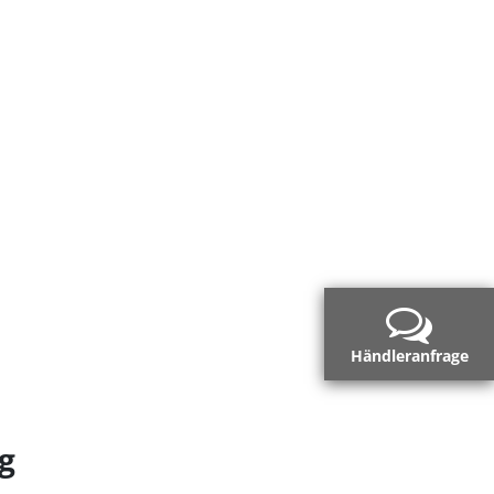
Händleranfrage
g