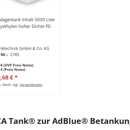
dagentank Inhalt 5000 Liter
lyethylen hoher Dichte PE-
nktechnik GmbH & Co. KG
 Nr.:
2785
 €
(UVP Preis Netto)
 € (Preis Netto)
,68 € *
es. MwSt.
zzgl.
Versandkosten
CA Tank® zur AdBlue® Betankun