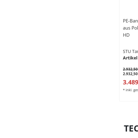
PE-Ban
aus Po
HD
STU Ta
Artikel
2.932,50
2.932,50
3.489
*
inkl. g
TE