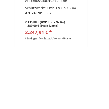
Anschlussbuchsen 2" DIBt
Zulassungsnr.: DIBt Z-40.21-304
Schützwerke GmbH & Co KG aA
Artikel Nr.:
387
2.135,00 €
(UVP Preis Netto)
1.889,00 € (Preis Netto)
2.247,91 € *
*
inkl. ges. MwSt.
zzgl.
Versandkosten