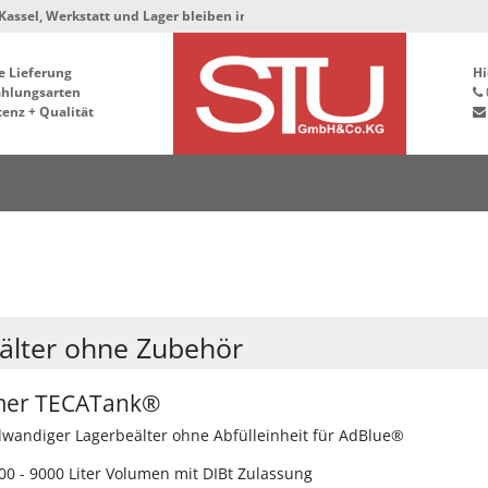
 Werkstatt und Lager bleiben in der Hafenstrasse 76, 34125 Kassel ***
e Lieferung
Hi
ahlungsarten
enz + Qualität
älter ohne Zubehör
mer TECATank®
wandiger Lagerbeälter ohne Abfülleinheit für AdBlue®
00 - 9000 Liter Volumen mit DIBt Zulassung