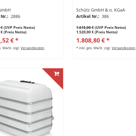
GmbH
Schütz GmbH & o. KGaA
 Nr.:
2886
Artikel Nr.:
386
 €
(UVP Preis Netto)
1.615,00 €
(UVP Preis Netto)
 € (Preis Netto)
1.520,00 € (Preis Netto)
,52 € *
1.808,80 € *
es. MwSt.
zzgl.
Versandkosten
*
inkl. ges. MwSt.
zzgl.
Versandkosten