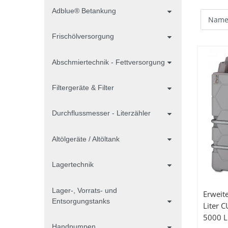
Adblue® Betankung
Frischölversorgung
Abschmiertechnik - Fettversorgung
Filtergeräte & Filter
Durchflussmesser - Literzähler
Altölgeräte / Altöltank
Lagertechnik
Lager-, Vorrats- und
Erweit
Entsorgungstanks
Liter 
5000 L
Handpumpen