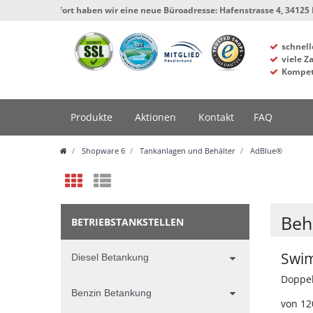
** Ab sofort haben wir eine neue Büroadresse: Hafenstrasse 4, 34125 Kassel,
schnell
viele Z
Kompet
Produkte
Aktionen
Kontakt
FAQ
Shopware 6
Tankanlagen und Behälter
AdBlue®
Beh
BETRIEBSTANKSTELLEN
Swi
Diesel Betankung
Doppel
Benzin Betankung
von 12