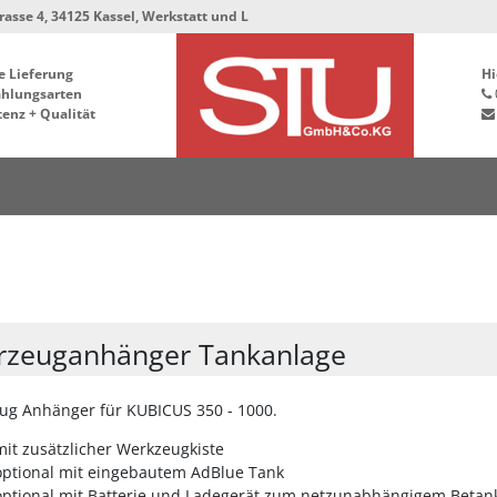
 34125 Kassel, Werkstatt und Lager bleiben in der Hafenstrasse 76, 34125 K
e Lieferung
Hi
ahlungsarten
enz + Qualität
rzeuganhänger Tankanlage
ug Anhänger für KUBICUS 350 - 1000.
mit zusätzlicher Werkzeugkiste
optional mit eingebautem AdBlue Tank
optional mit Batterie und Ladegerät zum netzunabhängigem Betan