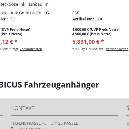
teckdose inkl. Einbau im
ei Kauf eines Behälters
nktechnik GmbH & Co. KG
ESE
 Nr.:
331
Artikel Nr.:
330
(UVP Preis Netto)
4.900,00 €
(UVP Preis Netto)
 (Preis Netto)
4.900,00 € (Preis Netto)
,12 € *
5.831,00 € *
es. MwSt.
zzgl.
Versandkosten
*
inkl. ges. MwSt.
zzgl.
Versandkosten
BICUS Fahrzeuganhänger
KONTAKT
HAFENSTRASSE 76
|
34125 KASSEL
C