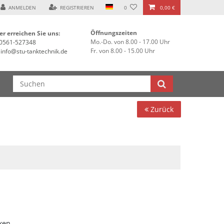
assel ***
ANMELDEN
REGISTRIEREN
0
0,00 €
Öffnungszeiten
er erreichen Sie uns:
Mo.-Do. von 8.00 - 17.00 Uhr
0561-527348
Fr. von 8.00 - 15.00 Uhr
info@stu-tanktechnik.de
Zurück
ken