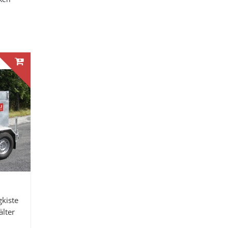
kiste
lter