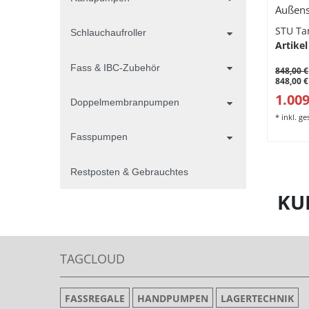
Außens
Werk, b
STU Ta
Schlauchaufroller
Artikel
Fass & IBC-Zubehör
848,00 €
848,00 €
1.009
Doppelmembranpumpen
*
inkl. g
Fasspumpen
Restposten & Gebrauchtes
KU
TAGCLOUD
FASSREGALE
HANDPUMPEN
LAGERTECHNIK