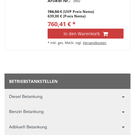
Artikel Nr.:
360
Schütz, Typ VET-700
786,50 €
(UVP Preis Netto)
639,00 € (Preis Netto)
760,41 € *
In den Warenkorb
*
inkl. ges. MwSt.
zzgl.
Versandkosten
BETRIEBSTANKSTELLEN
Diesel Betankung
Benzin Betankung
Adblue® Betankung