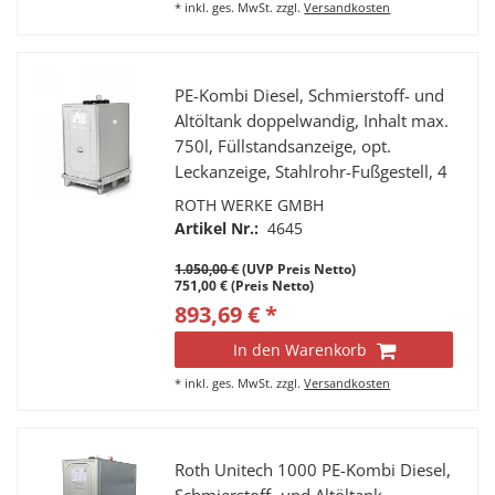
*
inkl. ges. MwSt.
zzgl.
Versandkosten
PE-Kombi Diesel, Schmierstoff- und
Altöltank doppelwandig, Inhalt max.
750l, Füllstandsanzeige, opt.
Leckanzeige, Stahlrohr-Fußgestell, 4
Tragegriffe, 4 Stutzen a 2” IG, Fabr.
ROTH WERKE GMBH
Roth, Typ Multitech 750
Artikel Nr.:
4645
1.050,00 €
(UVP Preis Netto)
751,00 € (Preis Netto)
893,69 € *
In den Warenkorb
*
inkl. ges. MwSt.
zzgl.
Versandkosten
Roth Unitech 1000 PE-Kombi Diesel,