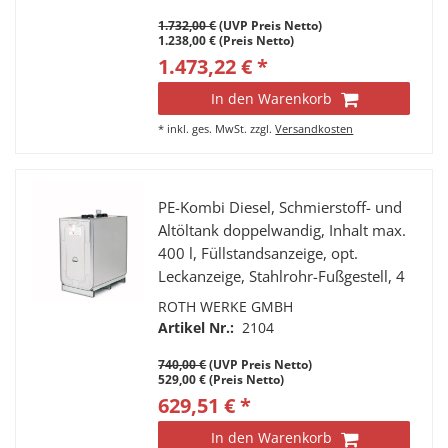
Roth, Typ Unitech 1500
1.732,00 €
(UVP Preis Netto)
1.238,00 € (Preis Netto)
1.473,22 € *
In den Warenkorb
*
inkl. ges. MwSt.
zzgl.
Versandkosten
PE-Kombi Diesel, Schmierstoff- und
Altöltank doppelwandig, Inhalt max.
400 l, Füllstandsanzeige, opt.
Leckanzeige, Stahlrohr-Fußgestell, 4
Tragegriffe, 4 Stutzen a 2” IG, Fabr.
ROTH WERKE GMBH
Roth, Typ Unitech 400
Artikel Nr.:
2104
740,00 €
(UVP Preis Netto)
529,00 € (Preis Netto)
629,51 € *
In den Warenkorb