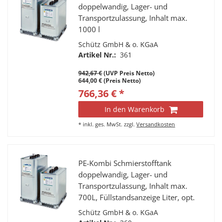
doppelwandig, Lager- und
Transportzulassung, Inhalt max.
1000 l
Schütz GmbH & o. KGaA
Artikel Nr.:
361
942,67 €
(UVP Preis Netto)
644,00 € (Preis Netto)
766,36 € *
In den Warenkorb
*
inkl. ges. MwSt.
zzgl.
Versandkosten
PE-Kombi Schmierstofftank
doppelwandig, Lager- und
Transportzulassung, Inhalt max.
700L, Füllstandsanzeige Liter, opt.
Leckanzeige, Stahlrohrpalette,
Schütz GmbH & o. KGaA
Tragegriff, 4 Stutzen a 2” IG, Fabr.