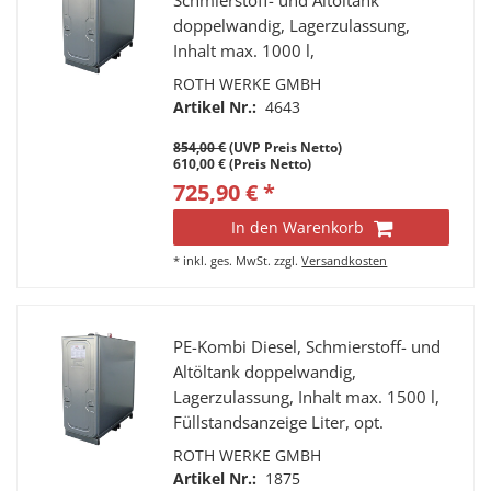
Schmierstoff- und Altöltank
doppelwandig, Lagerzulassung,
Inhalt max. 1000 l,
Füllstandsanzeige Liter, opt.
ROTH WERKE GMBH
Leckanzeige, Stahlrohr-Fußgestell, 4
Artikel Nr.:
4643
Tragegriffe, 4 Stutzen a 2” IG
854,00 €
(UVP Preis Netto)
610,00 € (Preis Netto)
725,90 € *
In den Warenkorb
*
inkl. ges. MwSt.
zzgl.
Versandkosten
PE-Kombi Diesel, Schmierstoff- und
Altöltank doppelwandig,
Lagerzulassung, Inhalt max. 1500 l,
Füllstandsanzeige Liter, opt.
Leckanzeige, Stahlrohr-Fußgestell, 4
ROTH WERKE GMBH
Tragegriffe, 4 Stutzen a 2” IG, Fabr.
Artikel Nr.:
1875