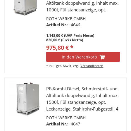
Altöltank doppelwandig, Inhalt max.
1000l, Füllstandsanzeige, opt.
Leckanzeige, Stahlrohr-Fußgestell, 4
ROTH WERKE GMBH
Tragegriffe, 4 Stutzen a 2” IG
Artikel Nr.:
4646
Zulassung nach ADR Transportrecht
1.148,00 €
(UVP Preis Netto)
und Dibt Lagerrecht
820,00 € (Preis Netto)
975,80 € *
In den Warenkorb
*
inkl. ges. MwSt.
zzgl.
Versandkosten
PE-Kombi Diesel, Schmierstoff- und
Altöltank doppelwandig, Inhalt max.
1500l, Füllstandsanzeige, opt.
Leckanzeige, Stahlrohr-Fußgestell, 4
Tragegriffe, 4 Stutzen a 2” IG, Fabr.
ROTH WERKE GMBH
Roth, Typ Multitech 1500
Artikel Nr.:
4647