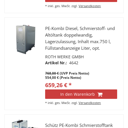
*
inkl. ges. MwSt.
zzgl.
Versandkosten
PE-Kombi Diesel, Schmierstoff- und
Altöltank doppelwandig,
Lagerzulassung, Inhalt max.750 l,
Füllstandsanzeige Liter, opt.
Leckanzeige, Stahlrohr-Fußgestell, 4
ROTH WERKE GMBH
Tragegriffe, 4 Stutzen a 2” IG, Fabr.
Artikel Nr.:
4642
Roth, Typ Unitech750
768,00 €
(UVP Preis Netto)
554,00 € (Preis Netto)
659,26 € *
In den Warenkorb
*
inkl. ges. MwSt.
zzgl.
Versandkosten
Schütz PE-Kombi Schmierstofftank