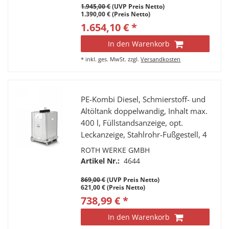
1.945,00 €
(UVP Preis Netto)
1.390,00 € (Preis Netto)
1.654,10 € *
In den Warenkorb
*
inkl. ges. MwSt.
zzgl.
Versandkosten
PE-Kombi Diesel, Schmierstoff- und
Altöltank doppelwandig, Inhalt max.
400 l, Füllstandsanzeige, opt.
Leckanzeige, Stahlrohr-Fußgestell, 4
Tragegriffe, 4 Stutzen a 2” IG, Fabr.
ROTH WERKE GMBH
Roth, Typ Multitech 400
Artikel Nr.:
4644
869,00 €
(UVP Preis Netto)
621,00 € (Preis Netto)
738,99 € *
In den Warenkorb