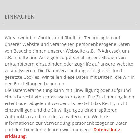
EINKAUFEN
>
HANDPUMPEN FÜR BENZIN
Wir verwenden Cookies und ähnliche Technologien auf
unserer Website und verarbeiten personenbezogene Daten
>
HANDPUMPEN FÜR ÖLE
von Besucher:innen unserer Webseite (z.B. IP-Adresse), um
>
TANKANLAGEN
z.B. Inhalte und Anzeigen zu personalisieren, Medien von
>
ADBLUE® BETANKUNG
Drittanbietern einzubinden oder Zugriffe auf unsere Website
zu analysieren. Die Datenverarbeitung erfolgt erst durch
gesetzte Cookies. Wir teilen diese Daten mit Dritten, die wir in
INFORMATIONEN
den Einstellungen benennen.
Die Datenverarbeitung kann mit Einwilligung oder aufgrund
eines berechtigten Interesses erfolgen. Die Zustimmung kann
>
FAQ
erteilt oder abgelehnt werden. Es besteht das Recht, nicht
einzuwilligen und die Einwilligung zu einem späteren
>
VERTRAG WIDERRUFEN
Zeitpunkt zu ändern oder zu widerrufen. Weitere
>
WIDERRUFSRECHT
Informationen zur Verwendung personenbezogener Daten
und den Diensten erklären wir in unserer
Daten­schutz­
>
WIDERRUFSFORMULAR
erklärung
.