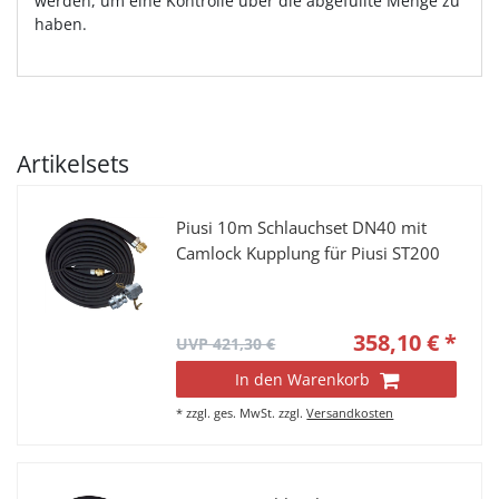
werden, um eine Kontrolle über die abgefüllte Menge zu
haben.
Artikelsets
Piusi 10m Schlauchset DN40 mit
Camlock Kupplung für Piusi ST200
358,10 € *
UVP 421,30 €
In den Warenkorb
*
zzgl. ges. MwSt.
zzgl.
Versandkosten