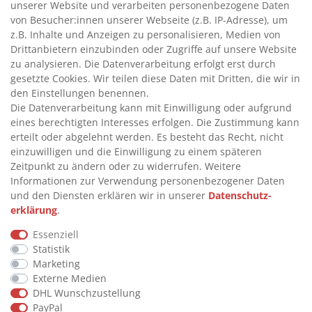
unserer Website und verarbeiten personenbezogene Daten
>
HANDPUMPEN FÜR ÖLE
von Besucher:innen unserer Webseite (z.B. IP-Adresse), um
>
TANKANLAGEN
z.B. Inhalte und Anzeigen zu personalisieren, Medien von
>
ADBLUE® BETANKUNG
Drittanbietern einzubinden oder Zugriffe auf unsere Website
zu analysieren. Die Datenverarbeitung erfolgt erst durch
gesetzte Cookies. Wir teilen diese Daten mit Dritten, die wir in
INFORMATIONEN
den Einstellungen benennen.
Die Datenverarbeitung kann mit Einwilligung oder aufgrund
eines berechtigten Interesses erfolgen. Die Zustimmung kann
>
FAQ
erteilt oder abgelehnt werden. Es besteht das Recht, nicht
einzuwilligen und die Einwilligung zu einem späteren
>
VERTRAG WIDERRUFEN
Zeitpunkt zu ändern oder zu widerrufen. Weitere
>
WIDERRUFSRECHT
Informationen zur Verwendung personenbezogener Daten
und den Diensten erklären wir in unserer
Daten­schutz­
>
WIDERRUFSFORMULAR
erklärung
.
>
IMPRESSUM
Essenziell
>
DATENSCHUTZERKLÄRUNG
Statistik
>
AGB
Marketing
Externe Medien
>
KONTAKT
DHL Wunschzustellung
PayPal