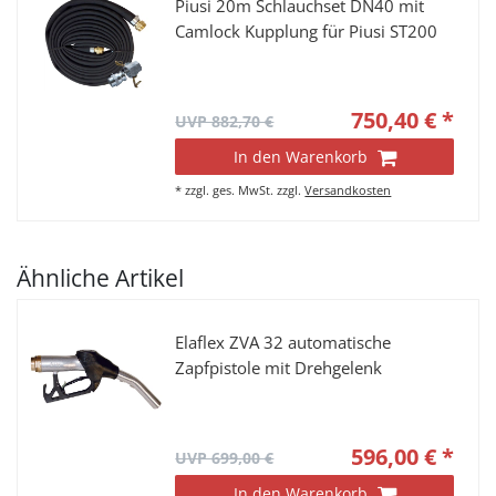
Piusi 20m Schlauchset DN40 mit
Camlock Kupplung für Piusi ST200
750,40 € *
UVP 882,70 €
In den Warenkorb
*
zzgl. ges. MwSt.
zzgl.
Versandkosten
Ähnliche Artikel
Elaflex ZVA 32 automatische
Zapfpistole mit Drehgelenk
596,00 € *
UVP 699,00 €
In den Warenkorb