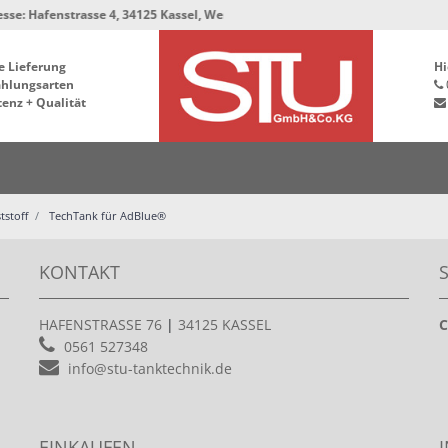
: Hafenstrasse 4, 34125 Kassel, Werkstatt und Lager bleiben in der Hafenstr
e Lieferung
Hi
ahlungsarten
enz + Qualität
tstoff
TechTank für AdBlue®
KONTAKT
HAFENSTRASSE 76
|
34125 KASSEL
C
0561 527348
info@stu-tanktechnik.de
EINKAUFEN