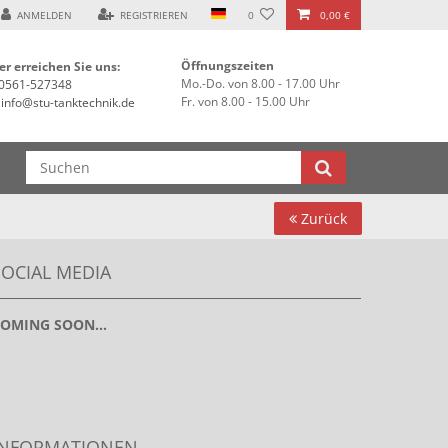
asse 76, 34125 Kassel ***
ANMELDEN
REGISTRIEREN
0
0,00 €
Öffnungszeiten
er erreichen Sie uns:
Mo.-Do. von 8.00 - 17.00 Uhr
0561-527348
Fr. von 8.00 - 15.00 Uhr
info@stu-tanktechnik.de
Zurück
SOCIAL MEDIA
OMING SOON...
INFORMATIONEN