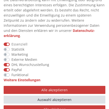
eines berechtigten Interesses erfolgen. Die Zustimmung kann
>
FAQ
erteilt oder abgelehnt werden. Es besteht das Recht, nicht
einzuwilligen und die Einwilligung zu einem späteren
>
VERTRAG WIDERRUFEN
Zeitpunkt zu ändern oder zu widerrufen. Weitere
>
WIDERRUFSRECHT
Informationen zur Verwendung personenbezogener Daten
und den Diensten erklären wir in unserer
Daten­schutz­
>
WIDERRUFSFORMULAR
erklärung
.
>
IMPRESSUM
Essenziell
>
DATENSCHUTZERKLÄRUNG
Statistik
>
AGB
Marketing
Externe Medien
>
KONTAKT
DHL Wunschzustellung
PayPal
Funktional
© Copyright 2026 by STU Tanktechnik
Weitere Einstellungen
Alle Rechte vorbehalten.
Alle akzeptieren
Zahlungsarten
Auswahl akzeptieren