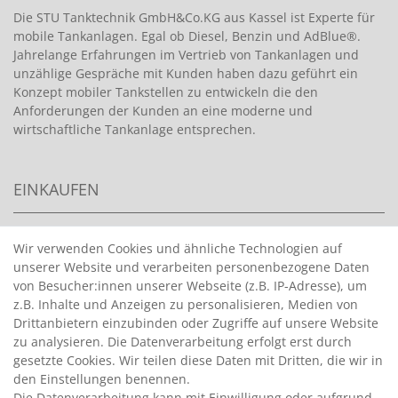
Die STU Tanktechnik GmbH&Co.KG aus Kassel ist Experte für
mobile Tankanlagen. Egal ob Diesel, Benzin und AdBlue®.
Jahrelange Erfahrungen im Vertrieb von Tankanlagen und
unzählige Gespräche mit Kunden haben dazu geführt ein
Konzept mobiler Tankstellen zu entwickeln die den
Anforderungen der Kunden an eine moderne und
wirtschaftliche Tankanlage entsprechen.
EINKAUFEN
>
HANDPUMPEN FÜR BENZIN
Wir verwenden Cookies und ähnliche Technologien auf
unserer Website und verarbeiten personenbezogene Daten
>
HANDPUMPEN FÜR ÖLE
von Besucher:innen unserer Webseite (z.B. IP-Adresse), um
>
TANKANLAGEN
z.B. Inhalte und Anzeigen zu personalisieren, Medien von
>
ADBLUE® BETANKUNG
Drittanbietern einzubinden oder Zugriffe auf unsere Website
zu analysieren. Die Datenverarbeitung erfolgt erst durch
gesetzte Cookies. Wir teilen diese Daten mit Dritten, die wir in
INFORMATIONEN
den Einstellungen benennen.
Die Datenverarbeitung kann mit Einwilligung oder aufgrund