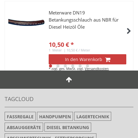
Meterware DN19
Betankungsschlauch aus NBR für
Diesel Heizöl Öle
10,50 € *
1
Meter
| 10,50 € / Meter
In den Warenkorb
*
zzgl. ges. MwSt.
zzgl.
Versandkosten
TAGCLOUD
FASSREGALE
HANDPUMPEN
LAGERTECHNIK
ABSAUGGERÄTE
DIESEL BETANKUNG