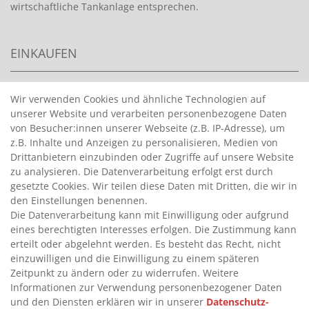
wirtschaftliche Tankanlage entsprechen.
EINKAUFEN
>
HANDPUMPEN FÜR BENZIN
Wir verwenden Cookies und ähnliche Technologien auf
unserer Website und verarbeiten personenbezogene Daten
>
HANDPUMPEN FÜR ÖLE
von Besucher:innen unserer Webseite (z.B. IP-Adresse), um
>
TANKANLAGEN
z.B. Inhalte und Anzeigen zu personalisieren, Medien von
>
ADBLUE® BETANKUNG
Drittanbietern einzubinden oder Zugriffe auf unsere Website
zu analysieren. Die Datenverarbeitung erfolgt erst durch
gesetzte Cookies. Wir teilen diese Daten mit Dritten, die wir in
INFORMATIONEN
den Einstellungen benennen.
Die Datenverarbeitung kann mit Einwilligung oder aufgrund
eines berechtigten Interesses erfolgen. Die Zustimmung kann
>
FAQ
erteilt oder abgelehnt werden. Es besteht das Recht, nicht
einzuwilligen und die Einwilligung zu einem späteren
>
VERTRAG WIDERRUFEN
Zeitpunkt zu ändern oder zu widerrufen. Weitere
>
WIDERRUFSRECHT
Informationen zur Verwendung personenbezogener Daten
und den Diensten erklären wir in unserer
Daten­schutz­
>
WIDERRUFSFORMULAR