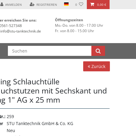
ANMELDEN
REGISTRIEREN
0
0,00 €
Öffnungszeiten
er erreichen Sie uns:
Mo.-Do. von 8.00 - 17.00 Uhr
0561-527348
Fr. von 8.00 - 15.00 Uhr
info@stu-tanktechnik.de
Zurück
ing Schlauchtülle
auchstutzen mit Sechskant und
ng 1" AG x 25 mm
r.:
259
er
STU Tanktechnik GmbH & Co. KG
Neu