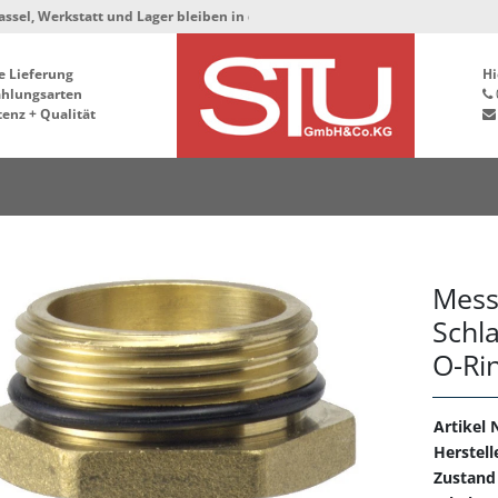
statt und Lager bleiben in der Hafenstrasse 76, 34125 Kassel ***
e Lieferung
Hi
ahlungsarten
enz + Qualität
Mess
Schl
O-Ri
Artikel N
Herstell
Zustand