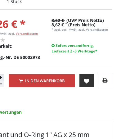
1 Stück
26 € *
8,62 €
(UVP Preis Netto)
*
8,62 €
(Preis Netto)
* zzgl. ges. MwSt. zzgl.
Versandkosten
 MwSt.
zzgl.
Versandkosten
Sofort versandfertig,
rkeit:
Lieferzeit 2 -3 Werktage*
g.-Nr. DE 50002973
IN DEN WARENKORB
wertungen
kant und O-Ring 1" AG x 25 mm