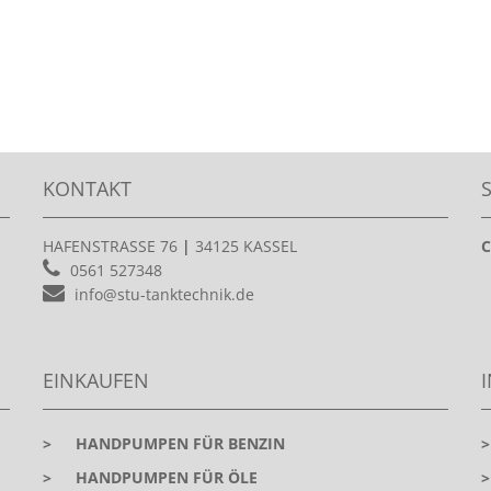
KONTAKT
HAFENSTRASSE 76
|
34125 KASSEL
C
0561 527348
info@stu-tanktechnik.de
EINKAUFEN
>
HANDPUMPEN FÜR BENZIN
>
HANDPUMPEN FÜR ÖLE