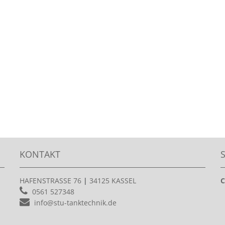
KONTAKT
HAFENSTRASSE 76
|
34125 KASSEL
C
0561 527348
info@stu-tanktechnik.de