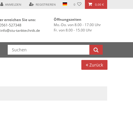
, 34125 Kassel ***
ANMELDEN
REGISTRIEREN
0
0,00 €
Öffnungszeiten
er erreichen Sie uns:
Mo.-Do. von 8.00 - 17.00 Uhr
0561-527348
Fr. von 8.00 - 15.00 Uhr
info@stu-tanktechnik.de
Zurück