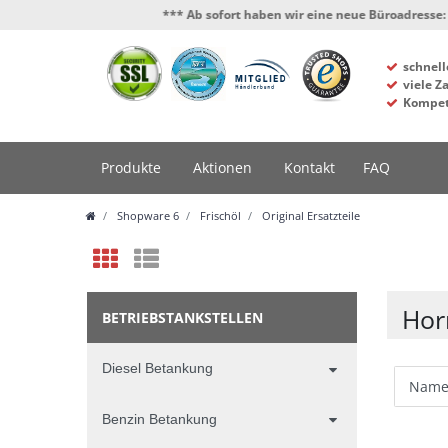
*** Ab sofort haben wir eine neue Büroadresse: Hafens
schnell
viele Z
Kompet
Produkte
Aktionen
Kontakt
FAQ
Shopware 6
Frischöl
Original Ersatzteile
Hor
BETRIEBSTANKSTELLEN
Diesel Betankung
Benzin Betankung