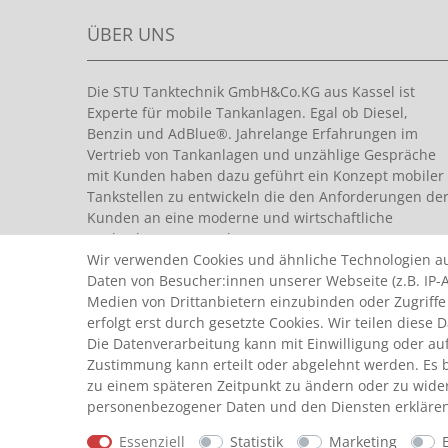
ÜBER UNS
Die STU Tanktechnik GmbH&Co.KG aus Kassel ist
Experte für mobile Tankanlagen. Egal ob Diesel,
Benzin und AdBlue®. Jahrelange Erfahrungen im
Vertrieb von Tankanlagen und unzählige Gespräche
mit Kunden haben dazu geführt ein Konzept mobiler
Tankstellen zu entwickeln die den Anforderungen de
Kunden an eine moderne und wirtschaftliche
Tankanlage entsprechen.
Wir verwenden Cookies und ähnliche Technologien a
Daten von Besucher:innen unserer Webseite (z.B. IP-A
Medien von Drittanbietern einzubinden oder Zugriffe
erfolgt erst durch gesetzte Cookies. Wir teilen diese 
Die Datenverarbeitung kann mit Einwilligung oder auf
Zustimmung kann erteilt oder abgelehnt werden. Es be
© Copyright 2026 by STU Tanktechnik
zu einem späteren Zeitpunkt zu ändern oder zu wide
Alle Rechte vorbehalten.
personenbezogener Daten und den Diensten erklären
Essenziell
Statistik
Marketing