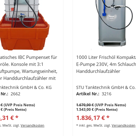
tisches IBC Pumpenset für
1000 Liter Frischöl Kompakt
röle. Konsole mit 3:1
E-Pumpe 230V, 4m Schlauch
uftpumpe, Wartungseinheit,
Handdurchlaufzähler
ler Handdurchlaufzähler mit
vorwahl, 3m Schlauch und
nktechnik GmbH & Co. KG
STU Tanktechnik GmbH & Co.
itung.
 Nr.:
2662
Artikel Nr.:
3216
 €
(UVP Preis Netto)
1.670,00 €
(UVP Preis Netto)
 € (Preis Netto)
1.543,00 € (Preis Netto)
,31 € *
1.836,17 € *
es. MwSt.
zzgl.
Versandkosten
*
inkl. ges. MwSt.
zzgl.
Versandkosten