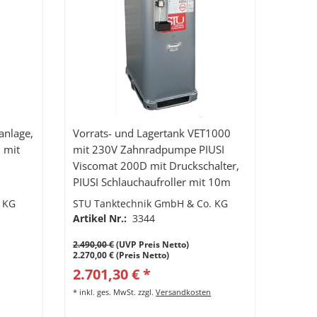
anlage,
Vorrats- und Lagertank VET1000
 mit
mit 230V Zahnradpumpe PIUSI
Viscomat 200D mit Druckschalter,
PIUSI Schlauchaufroller mit 10m
Hochdruckschlauch und
 KG
STU Tanktechnik GmbH & Co. KG
Handdurchlaufzähler K400
Artikel Nr.:
3344
2.490,00 €
(UVP Preis Netto)
2.270,00 € (Preis Netto)
2.701,30 € *
*
inkl. ges. MwSt.
zzgl.
Versandkosten