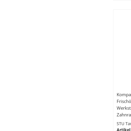
Kompaktan
Frisch
Werkst
Zahnra
Handdu
STU Ta
Drehge
Artikel