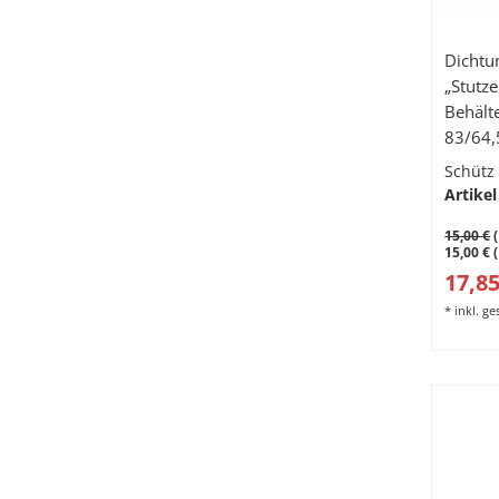
Dichtu
„Stutze
Behälte
83/64
Schütz
Artikel
15,00 €
(
15,00 € 
17,85
*
inkl. g