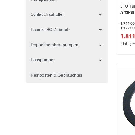
mit st
STU Ta
Ölanla
Artikel
Schlauchaufroller
1.744,00
1.522,00
Fass & IBC-Zubehör
1.811
*
inkl. g
Doppelmembranpumpen
Fasspumpen
Restposten & Gebrauchtes