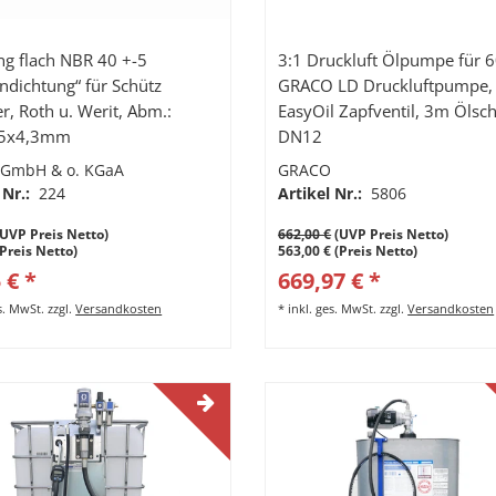
ng flach NBR 40 +-5
3:1 Druckluft Ölpumpe für 6
ndichtung“ für Schütz
GRACO LD Druckluftpumpe,
r, Roth u. Werit, Abm.:
EasyOil Zapfventil, 3m Ölsc
,5x4,3mm
DN12
 GmbH & o. KGaA
GRACO
 Nr.:
224
Artikel Nr.:
5806
UVP Preis Netto)
662,00 €
(UVP Preis Netto)
(Preis Netto)
563,00 € (Preis Netto)
 € *
669,97 € *
es. MwSt.
zzgl.
Versandkosten
*
inkl. ges. MwSt.
zzgl.
Versandkosten