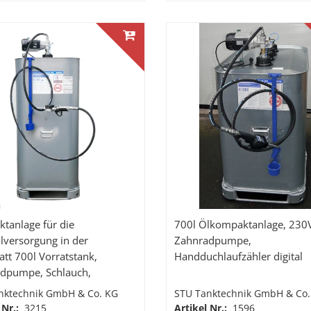
lage für die
700l Ölkompaktanlage, 230
ölversorgung in der
Zahnradpumpe,
att 700l Vorratstank,
Handduchlaufzähler digital
dpumpe, Schlauch,
rchlaufzähler K400 mit
nktechnik GmbH & Co. KG
STU Tanktechnik GmbH & Co.
lenk
 Nr.:
3215
Artikel Nr.:
1596