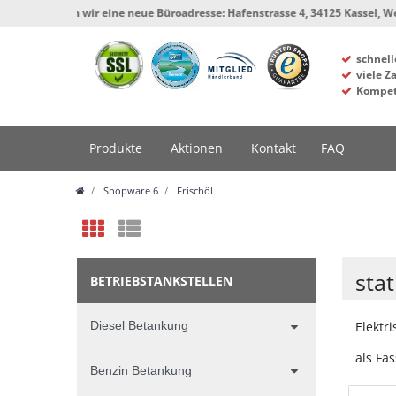
 eine neue Büroadresse: Hafenstrasse 4, 34125 Kassel, Werkstatt und Lager 
schnell
viele Z
Kompet
Produkte
Aktionen
Kontakt
FAQ
Shopware 6
Frischöl
sta
BETRIEBSTANKSTELLEN
Diesel Betankung
Elektr
als F
Benzin Betankung