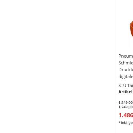
Pneuma
Schmie
Druckl
digita
Mengen
STU Ta
Saugle
Artikel
1.249,00
1.249,00
1.486
*
inkl. g