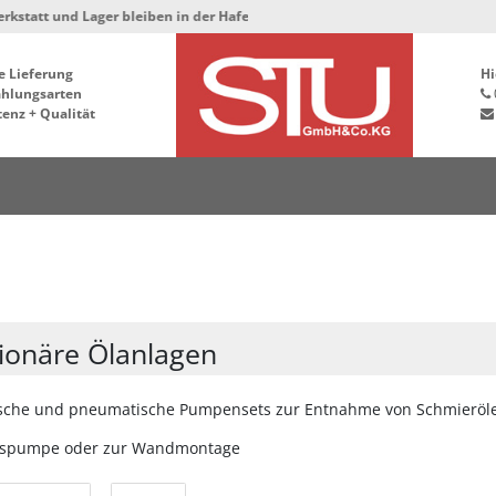
bleiben in der Hafenstrasse 76, 34125 Kassel ***
e Lieferung
Hi
ahlungsarten
enz + Qualität
tionäre Ölanlagen
ische und pneumatische Pumpensets zur Entnahme von Schmierölen
asspumpe oder zur Wandmontage