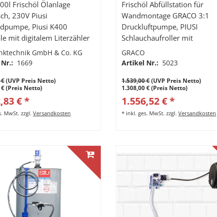
00l Frischöl Ölanlage
Frischöl Abfüllstation für
sch, 230V Piusi
Wandmontage GRACO 3:1
dpumpe, Piusi K400
Druckluftpumpe, PIUSI
le mit digitalem Literzähler
Schlauchaufroller mit
Handdurchlaufzähler
nktechnik GmbH & Co. KG
GRACO
 Nr.:
1669
Artikel Nr.:
5023
 €
(UVP Preis Netto)
1.539,00 €
(UVP Preis Netto)
 € (Preis Netto)
1.308,00 € (Preis Netto)
,83 € *
1.556,52 € *
es. MwSt.
zzgl.
Versandkosten
*
inkl. ges. MwSt.
zzgl.
Versandkosten