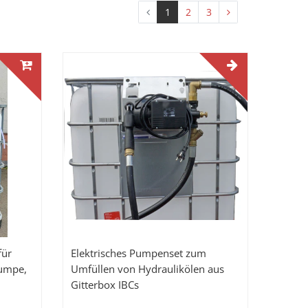
1
2
3
für
Elektrisches Pumpenset zum
umpe,
Umfüllen von Hydraulikölen aus
Gitterbox IBCs