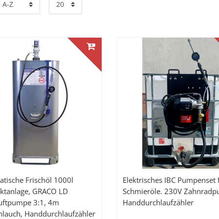
tische Frischöl 1000l
Elektrisches IBC Pumpenset 
ktanlage, GRACO LD
Schmieröle. 230V Zahnradp
uftpumpe 3:1, 4m
Handdurchlaufzähler
hlauch, Handdurchlaufzähler