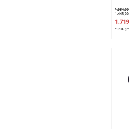
1.584,00
1.445,00
1.719
*
inkl. g