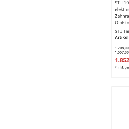
STU 10
elektri
Zahnra
Ölpisto
STU Ta
Artikel
1.708,00
1.557,00
1.852
*
inkl. g