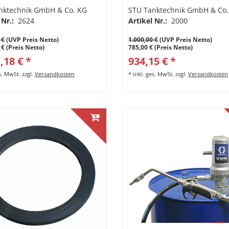
arrem Auslauf, Tropfbecher.
nktechnik GmbH & Co. KG
STU Tanktechnik GmbH & Co.
ge Abfüllanlage
 Nr.:
2624
Artikel Nr.:
2000
 €
(UVP Preis Netto)
1.000,00 €
(UVP Preis Netto)
 € (Preis Netto)
785,00 € (Preis Netto)
,18 € *
934,15 € *
es. MwSt.
zzgl.
Versandkosten
*
inkl. ges. MwSt.
zzgl.
Versandkosten