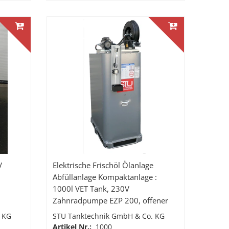
V
Elektrische Frischöl Ölanlage
Abfüllanlage Kompaktanlage :
1000l VET Tank, 230V
Zahnradpumpe EZP 200, offener
Schlauchaufroller 10m Ölschlauch,
 KG
STU Tanktechnik GmbH & Co. KG
Handdurchlaufzähler mit starrem
Artikel Nr.:
1000